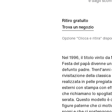
e dagli scont
Ritiro gratuito
Trova un negozio
Opzione "Clicca e ritira" disp
Nel 1996, il titolo vinto da
Festa del papà divenne un
defunto padre. Trent'anni
rivisitazione della classica
realizzata in pelle pregiata
esterni con stampa con eff
che richiamano lo spogliato
serata. Questo modello è d
figure paterne che ci motiv
sogni e che ci sostengono