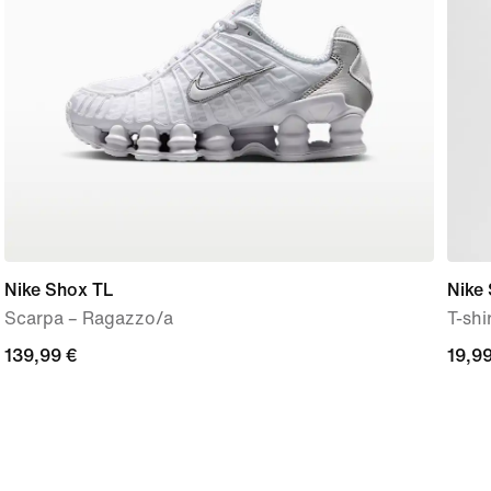
Nike Shox TL
Nike 
Scarpa – Ragazzo/a
T-shi
139,99
139,99 €
19,9
19,99
€
€