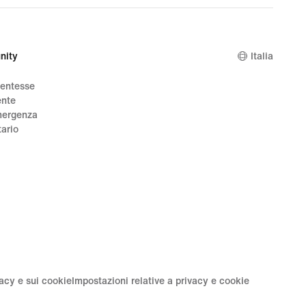
price
124,99
€
nity
Italia
dentesse
ente
mergenza
tario
vacy e sui cookie
Impostazioni relative a privacy e cookie