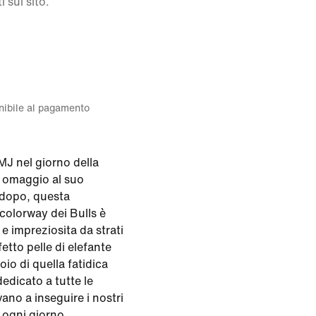
i sul sito.
onibile al pagamento
 MJ nel giorno della
 omaggio al suo
 dopo, questa
 colorway dei Bulls è
 e impreziosita da strati
etto pelle di elefante
io di quella fatidica
edicato a tutte le
ano a inseguire i nostri
 ogni giorno.