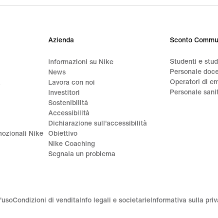
Azienda
Sconto Commu
Studenti e stu
Informazioni su Nike
Personale doc
News
Operatori di e
a
Lavora con noi
Personale sani
Investitori
Sostenibilità
Accessibilità
Dichiarazione sull'accessibilità
ozionali Nike
Obiettivo
Nike Coaching
Segnala un problema
'uso
Condizioni di vendita
Info legali e societarie
Informativa sulla pri