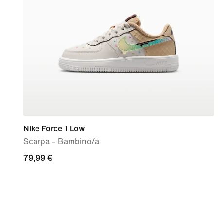
Nike Force 1 Low
Scarpa – Bambino/a
79,99
79,99 €
€