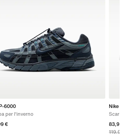
 P-6000
Nike P-60
a per l'inverno
Scarpa – 
99
99 €
current
83,99 €
119,99 €
price