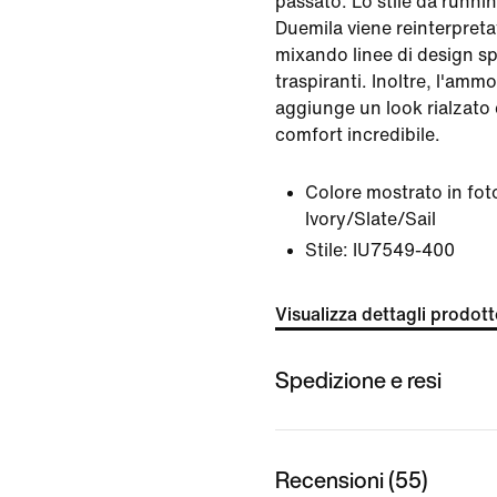
passato. Lo stile da runnin
Duemila viene reinterpret
mixando linee di design sp
traspiranti. Inoltre, l'am
aggiunge un look rialzato e
comfort incredibile.
Colore mostrato in fot
Ivory/Slate/Sail
Stile:
IU7549-400
Visualizza dettagli prodot
Spedizione e resi
Recensioni (55)