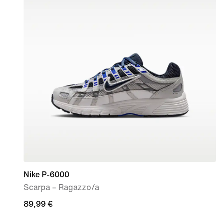
Nike P-6000
Scarpa – Ragazzo/a
89,99
89,99 €
€