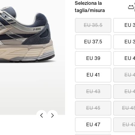
Seleziona la
taglia/misura
EU 35.5
EU 
EU 37.5
EU 
EU 39
EU 
EU 41
EU 
EU 43
EU 
EU 45
EU 4
EU 47
EU 4