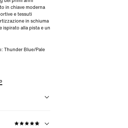
g dei primi anni
ato in chiave moderna
ortive e tessuti
mortizzazione in schiuma
 ispirato alla pista e un
o:
Thunder Blue/Pale
to