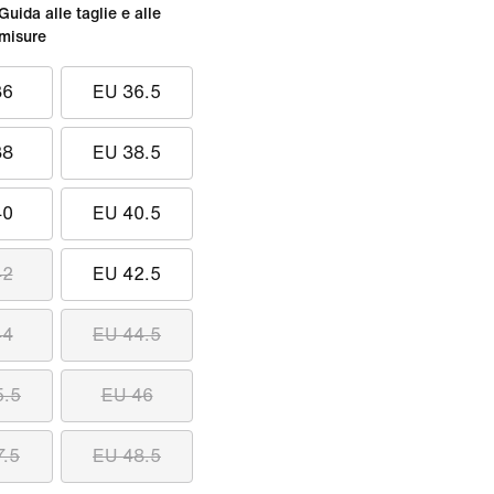
Guida alle taglie e alle
misure
36
EU 36.5
38
EU 38.5
40
EU 40.5
42
EU 42.5
44
EU 44.5
5.5
EU 46
7.5
EU 48.5