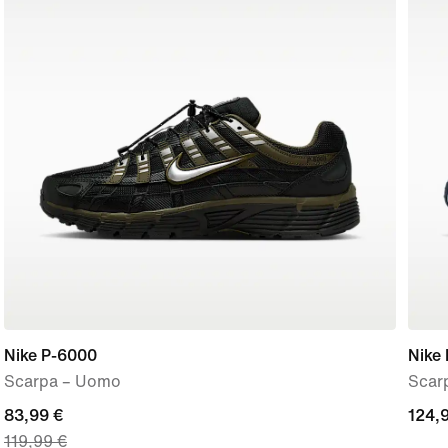
Nike P-6000
Nike
Scarpa – Uomo
Scarp
current
83,99 €
124,
124,
119,99 €
price
€