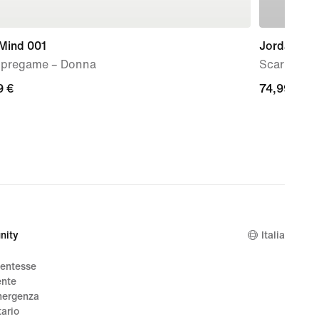
 Mind 001
Jordan 1 L
 pregame – Donna
Scarpa – B
9
9 €
74,99
74,99 €
€
nity
Italia
dentesse
ente
mergenza
tario