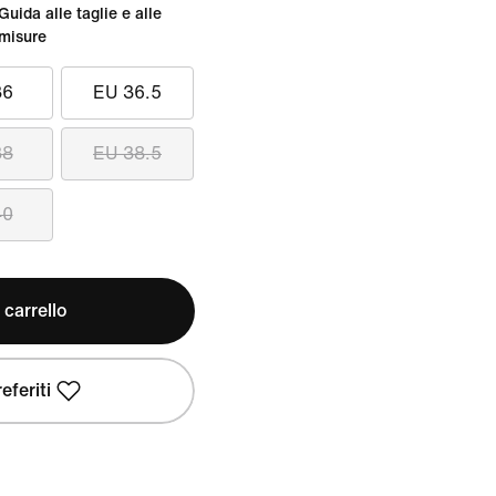
Guida alle taglie e alle
misure
36
EU 36.5
38
EU 38.5
40
 carrello
eferiti