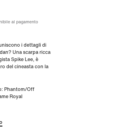
onibile al pagamento
niscono i dettagli di
rdan? Una scarpa ricca
egista Spike Lee, è
ro del cineasta con la
o:
Phantom/Off
Game Royal
to