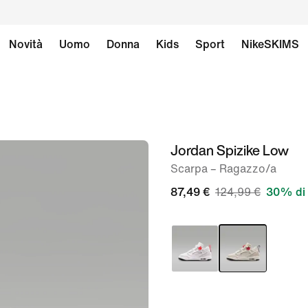
Novità
Uomo
Donna
Kids
Sport
NikeSKIMS
Jordan Spizike Low
immagine
1
Scarpa – Ragazzo/a
di
87,49 €
124,99 €
30% di 
8