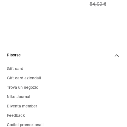
54,99 €
€
price
38,49
€,
original
price
54,99
€
Risorse
Gift card
Gift card aziendali
Trova un negozio
Nike Journal
Diventa member
Feedback
Codici promozionali