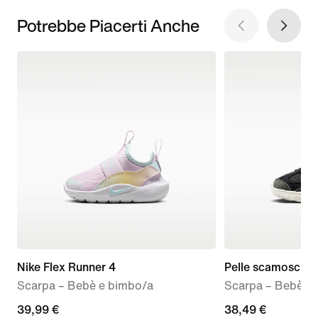
Potrebbe Piacerti Anche
Nike Flex Runner 4
Pelle scamosciat
Scarpa – Bebè e bimbo/a
Scarpa – Bebè e
39,99
39,99 €
current
38,49 €