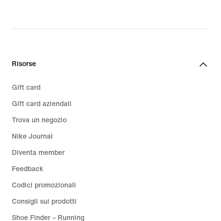
€,
original
price
159,99
€
Risorse
Gift card
Gift card aziendali
Trova un negozio
Nike Journal
Diventa member
Feedback
Codici promozionali
Consigli sui prodotti
Shoe Finder – Running