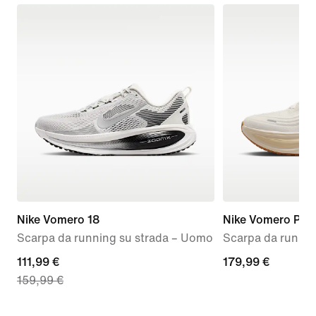
Nike Vomero 18
Nike Vomero Plus
Scarpa da running su strada – Uomo
Scarpa da runnin
current
111,99 €
179,99
179,99 €
159,99 €
price
€
111,99