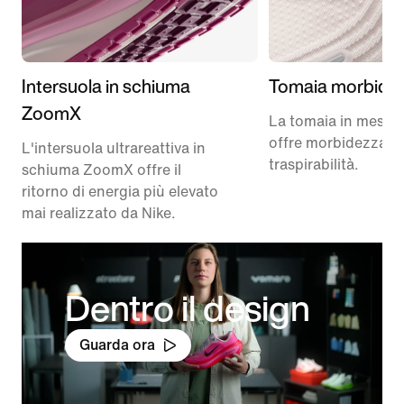
Intersuola in schiuma
Tomaia morbida
ZoomX
La tomaia in mesh 
offre morbidezza e
L'intersuola ultrareattiva in
traspirabilità.
schiuma ZoomX offre il
ritorno di energia più elevato
mai realizzato da Nike.
Dentro il design
Guarda ora