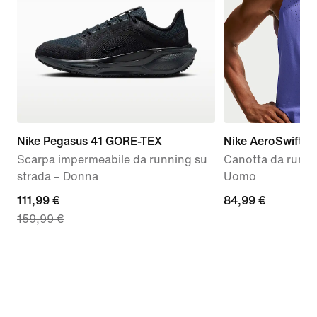
Nike Pegasus 41 GORE-TEX
Nike AeroSwift
Scarpa impermeabile da running su
Canotta da runni
strada – Donna
Uomo
current
111,99 €
84,99
84,99 €
159,99 €
price
€
111,99
€,
original
price