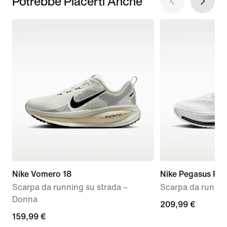
Potrebbe Piacerti Anche
Nike Vomero 18
Nike Pegasus Pr
Scarpa da running su strada –
Scarpa da runnin
Donna
209,99
209,99 €
159,99
159,99 €
€