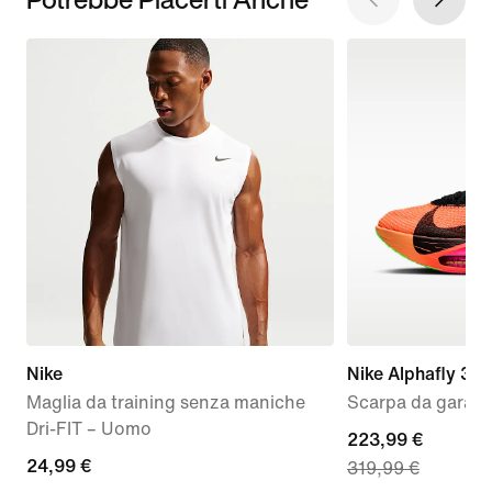
Nike
Nike Alphafly 3 
Maglia da training senza maniche
Scarpa da gara s
Dri-FIT – Uomo
current
223,99 €
24,99
24,99 €
319,99 €
price