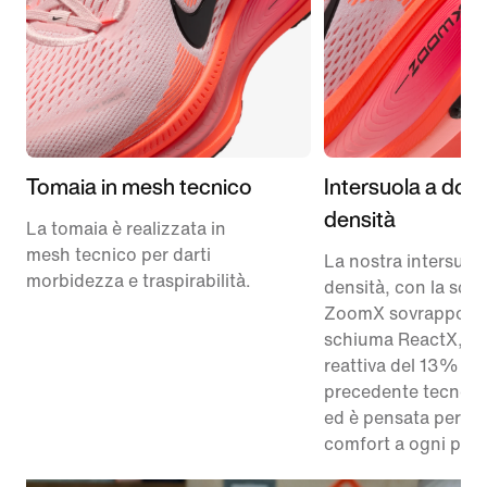
Tomaia in mesh tecnico
Intersuola a dop
densità
La tomaia è realizzata in
mesh tecnico per darti
La nostra intersuol
morbidezza e traspirabilità.
densità, con la sch
ZoomX sovrapposta
schiuma ReactX, è 
reattiva del 13% ris
precedente tecnolo
ed è pensata per re
comfort a ogni pas