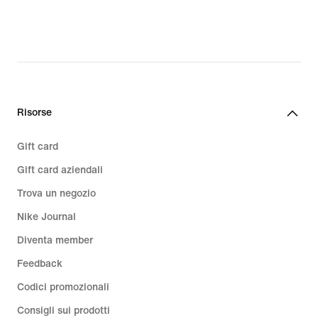
€
223,99
€,
original
price
319,99
€
Risorse
Gift card
Gift card aziendali
Trova un negozio
Nike Journal
Diventa member
Feedback
Codici promozionali
Consigli sui prodotti