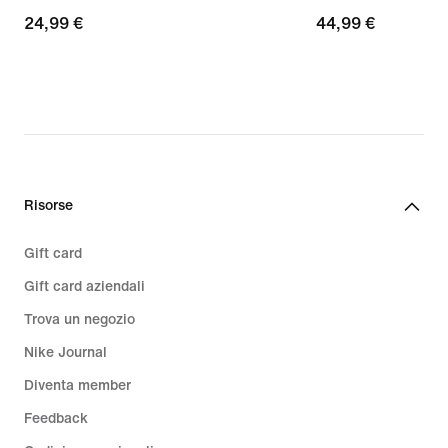
24,99
24,99 €
44,99
44,99 €
€
€
Risorse
Gift card
Gift card aziendali
Trova un negozio
Nike Journal
Diventa member
Feedback