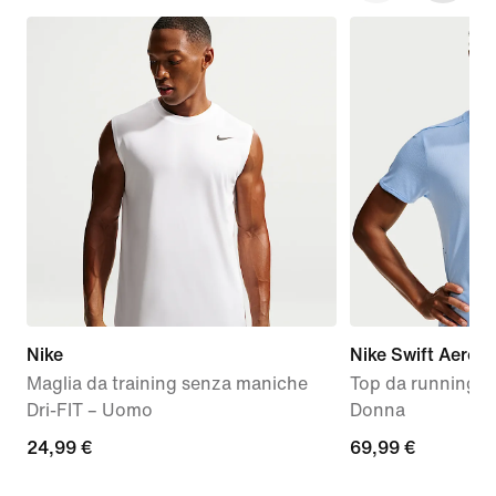
Nike
Nike Swift Aero-F
Maglia da training senza maniche
Top da running a
Dri-FIT – Uomo
Donna
24,99
24,99 €
69,99
69,99 €
€
€