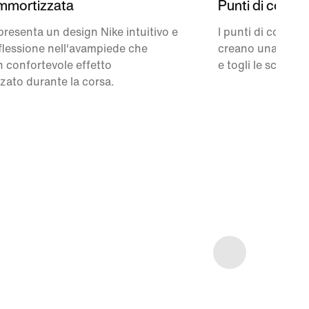
mmortizzata
Punti di contat
presenta un design Nike intuitivo e
I punti di contatt
i flessione nell'avampiede che
creano una calza
 confortevole effetto
e togli le scarpe.
ato durante la corsa.