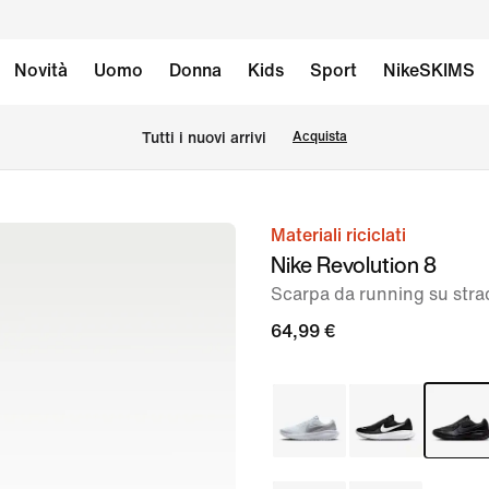
Novità
Uomo
Donna
Kids
Sport
NikeSKIMS
Tutti i nuovi arrivi
Acquista
Materiali riciclati
immagine
Nike Revolution 8
1
Scarpa da running su str
di
8
64,99 €