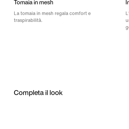
Tomaia in mesh
I
La tomaia in mesh regala comfort e
L
traspirabilità.
u
g
Completa il look
Item 3 of 49