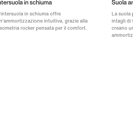
ntersuola in schiuma
Suola a
'intersuola in schiuma offre
La suola 
n'ammortizzazione intuitiva, grazie alla
intagli d
eometria rocker pensata per il comfort.
creano un
ammortizz