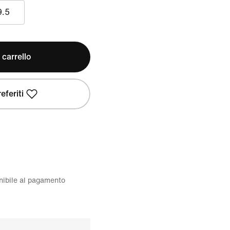
9.5
 carrello
eferiti
onibile al pagamento