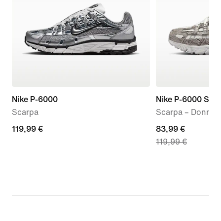
Nike P-6000
Nike P-6000 SE
Scarpa
Scarpa – Donna
119,99
119,99 €
current
83,99 €
119,99 €
€
price
83,99
€,
original
price
119,99