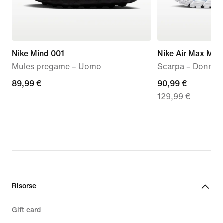
Nike Mind 001
Nike Air Max Mot
Mules pregame – Uomo
Scarpa – Donna
89,99
89,99 €
current
90,99 €
129,99 €
€
price
90,99
€,
original
price
129,99
€
Risorse
Gift card