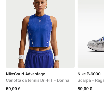
NikeCourt Advantage
Nike P-6000
Canotta da tennis Dri-FIT – Donna
Scarpa – Ragazz
59,99
59,99 €
89,99
89,99 €
€
€