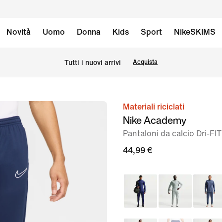
Novità
Uomo
Donna
Kids
Sport
NikeSKIMS
Tutti i nuovi arrivi
Acquista
Materiali riciclati
immagine
Nike Academy
1
Pantaloni da calcio Dri-F
di
6
44,99 €