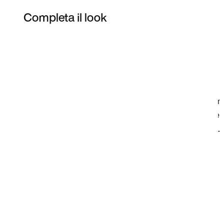
Completa il look
Item 3 of 61
Acquista il modello