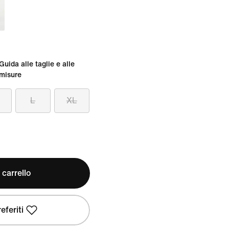
Guida alle taglie e alle
misure
L
XL
 carrello
eferiti