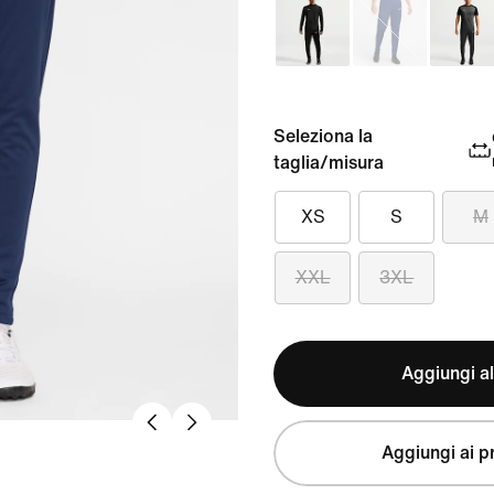
Seleziona la
taglia/misura
XS
S
M
XXL
3XL
Aggiungi al
Aggiungi ai pr