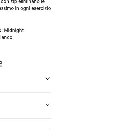
i con zip eliminano le
assimo in ogni esercizio
o:
Midnight
ianco
to