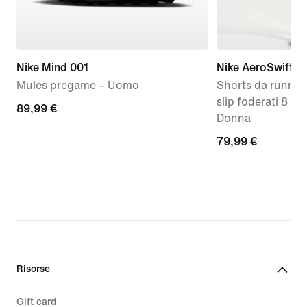
Nike Mind 001
Nike AeroSwift
Mules pregame – Uomo
Shorts da runnin
slip foderati 8 c
89,99
89,99 €
Donna
€
79,99
79,99 €
€
Risorse
Gift card