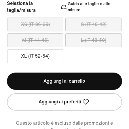
Seleziona la
Guida alle taglie e alle
taglia/misura
misure
XS (IT 36-38)
S (IT 40-42)
M (IT 44-46)
L (IT 48-50)
XL (IT 52-54)
Aggiungi al carrello
Aggiungi ai preferiti
Questo articolo è escluso dalle promozioni e