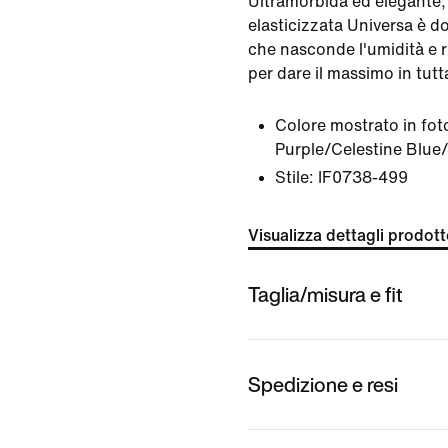
Ultramorbida ed elegante,
elasticizzata Universa è d
che nasconde l'umidità e ri
per dare il massimo in tutt
Colore mostrato in fot
Purple/Celestine Blue/
Stile:
IF0738-499
Visualizza dettagli prodot
Taglia/misura e fit
Spedizione e resi