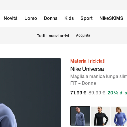
Novità
Uomo
Donna
Kids
Sport
NikeSKIMS
Tutti i nuovi arrivi
Acquista
Materiali riciclati
immagine
Nike Universa
1
Maglia a manica lunga slim
di
FIT – Donna
7
71,99 €
89,99 €
20% di 