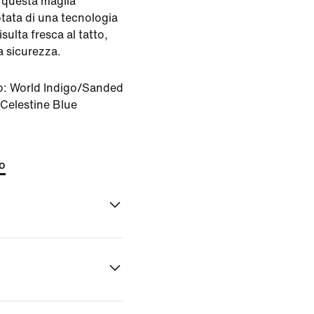
 questa maglia
otata di una tecnologia
sulta fresca al tatto,
a sicurezza.
o:
World Indigo/Sanded
Celestine Blue
to