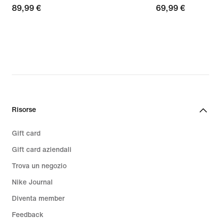
89,99
89,99 €
69,99
69,99 €
€
€
Risorse
Gift card
Gift card aziendali
Trova un negozio
Nike Journal
Diventa member
Feedback