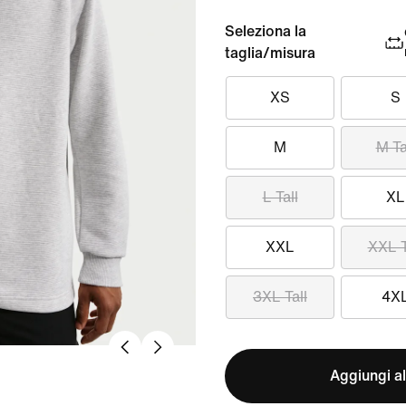
Seleziona la
taglia/misura
XS
S
M
M Ta
L Tall
XL
XXL
XXL T
3XL Tall
4X
Aggiungi al