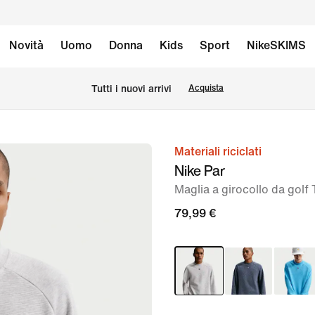
Novità
Uomo
Donna
Kids
Sport
NikeSKIMS
Tutti i nuovi arrivi
Acquista
Materiali riciclati
immagine
Nike Par
1
Maglia a girocollo da gol
di
6
79,99 €