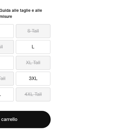
Guida alle taglie e alle
misure
S Tall
ll
L
XL Tall
all
3XL
L
4XL Tall
 carrello