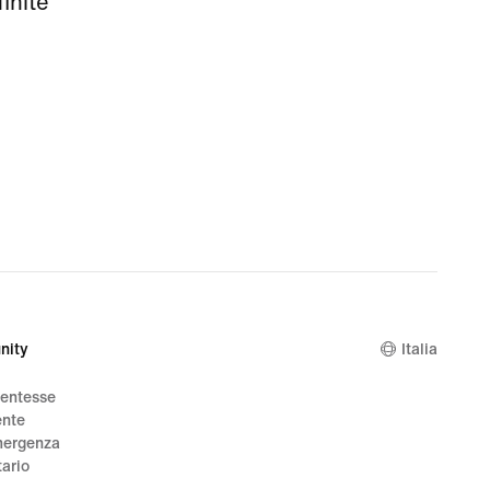
finite
nity
Italia
dentesse
ente
mergenza
tario