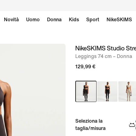
Novità
Uomo
Donna
Kids
Sport
NikeSKIMS
NikeSKIMS Studio Str
immagine
1
Leggings 74 cm – Donna
di
129,99 €
8
Seleziona la
taglia/misura