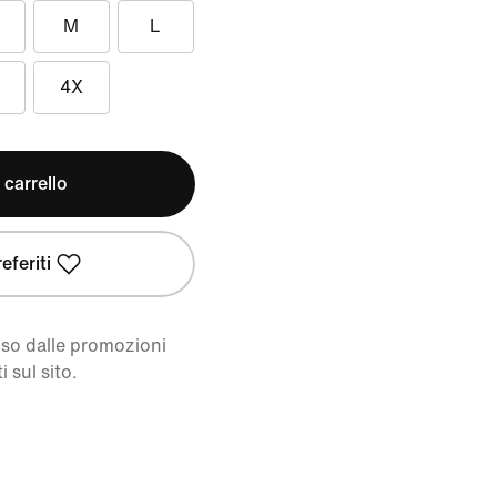
M
L
4X
 carrello
eferiti
uso dalle promozioni
i sul sito.