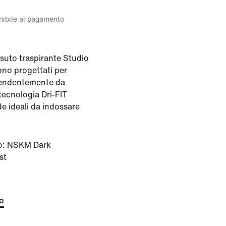
onibile al pagamento
ssuto traspirante Studio
ono progettati per
pendentemente da
 tecnologia Dri-FIT
nde ideali da indossare
o:
NSKM Dark
st
to