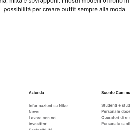
a, mixa e sovrapponi: i nostri modelli offrono in
possibilità per creare outfit sempre alla moda.
Azienda
Sconto Commu
Studenti e stu
Informazioni su Nike
Personale doc
News
Operatori di e
a
Lavora con noi
Personale sani
Investitori