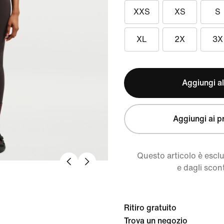
XXS
XS
S
XL
2X
3X
Aggiungi al
Aggiungi ai pr
Questo articolo è escl
e dagli scont
Ritiro gratuito
Trova un negozio