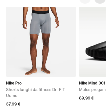
Nike Pro
Nike Mind 001
Shorts lunghi da fitness Dri-FIT –
Mules pregame 
Uomo
89,99
89,99 €
37,99
37,99 €
€
€