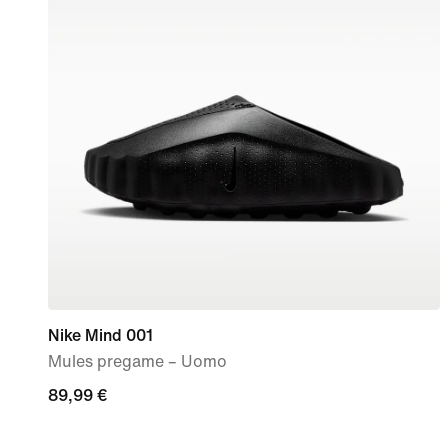
Nike Mind 001
Mules pregame – Uomo
89,99
89,99 €
€