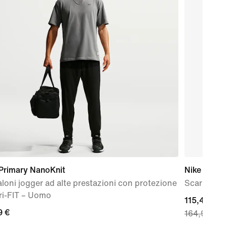
 Primary NanoKnit
Nike Vomer
loni jogger ad alte prestazioni con protezione
Scarpa da 
ri-FIT – Uomo
current
115,49 €
9
9 €
164,99 €
price