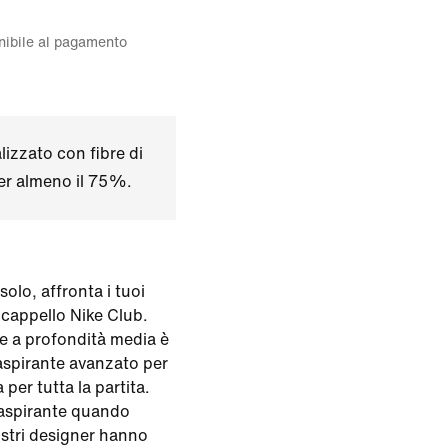
onibile al pagamento
izzato con fibre di
per almeno il 75%.
olo, affronta i tuoi
l cappello Nike Club.
e a profondità media è
raspirante avanzato per
 per tutta la partita.
raspirante quando
nostri designer hanno