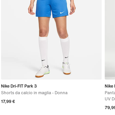
Nike Dri-FIT Park 3
Nike
Shorts da calcio in maglia - Donna
Panta
UV D
17,99
17,99 €
79,9
79,9
€
€