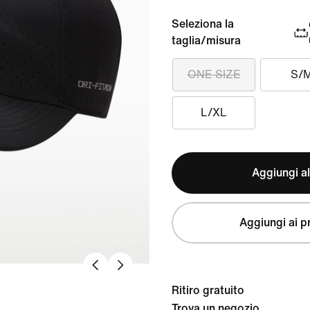
Seleziona la
taglia/misura
ONE SIZE
S/
L/XL
Aggiungi al
Aggiungi ai pr
Ritiro gratuito
Trova un negozio