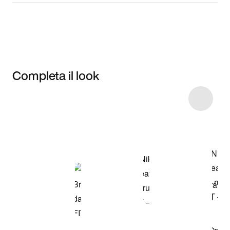
Completa il look
Item 3 of 8
Acquista il
modello