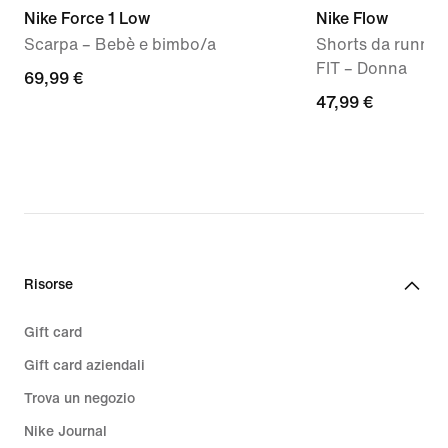
Nike Force 1 Low
Nike Flow
Scarpa – Bebè e bimbo/a
Shorts da running
FIT – Donna
69,99
69,99 €
47,99
47,99 €
€
€
Risorse
Gift card
Gift card aziendali
Trova un negozio
Nike Journal