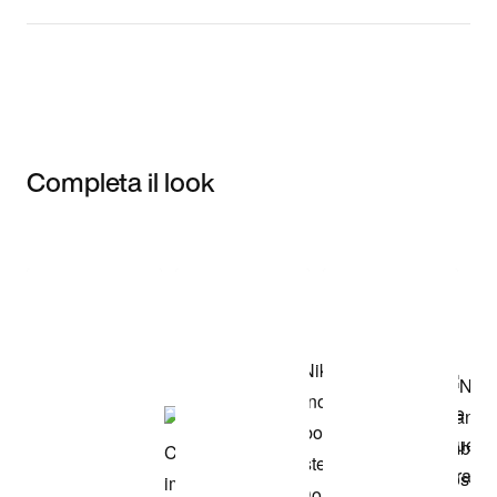
Completa il look
Item 3 of 3
Acquista il
modello