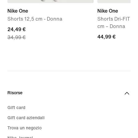
Nike One
Nike One
Shorts 12,5 cm - Donna
Shorts Dri-FIT 2 i
cm – Donna
current
24,49 €
44,99
44,99 €
34,99 €
price
€
24,49
€,
original
price
34,99
€
Risorse
Gift card
Gift card aziendali
Trova un negozio