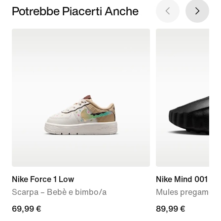
Potrebbe Piacerti Anche
Nike Force 1 Low
Nike Mind 001
Scarpa – Bebè e bimbo/a
Mules pregame 
69,99
69,99 €
89,99
89,99 €