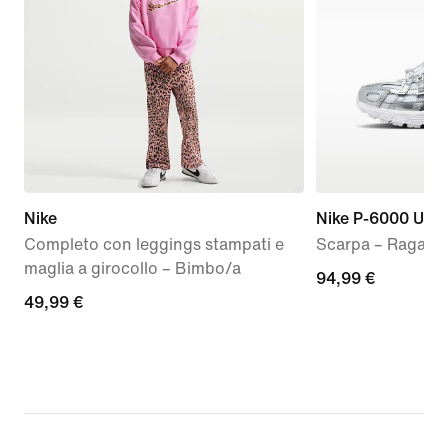
Nike
Nike P-6000 Utili
Completo con leggings stampati e
Scarpa – Ragazz
maglia a girocollo – Bimbo/a
94,99
94,99 €
49,99
49,99 €
€
€