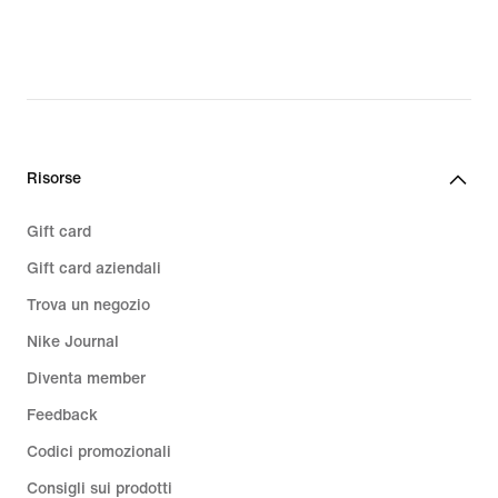
87,49
97,99
€,
€,
original
original
price
price
124,99
139,99
€
€
Risorse
Gift card
Gift card aziendali
Trova un negozio
Nike Journal
Diventa member
Feedback
Codici promozionali
Consigli sui prodotti