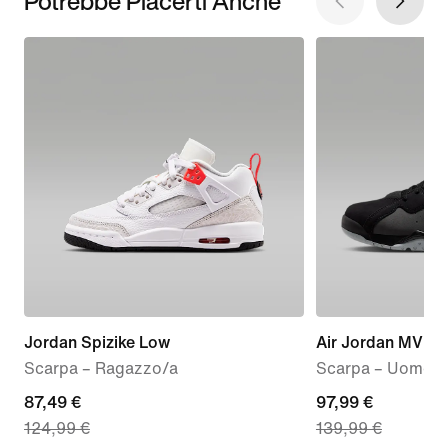
Potrebbe Piacerti Anche
Jordan Spizike Low
Air Jordan MVP 
Scarpa – Ragazzo/a
Scarpa – Uomo
current
87,49 €
current
97,99 €
124,99 €
139,99 €
price
price