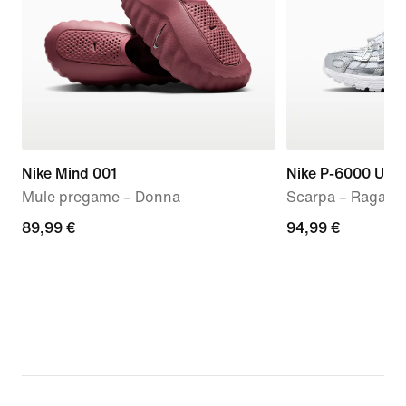
Nike Mind 001
Nike P-6000 Utili
Mule pregame – Donna
Scarpa – Ragazz
89,99
89,99 €
94,99
94,99 €
€
€