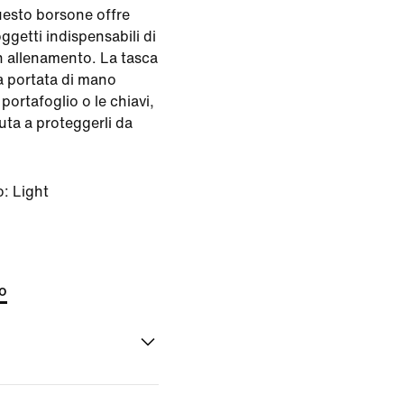
uesto borsone offre
oggetti indispensabili di
n allenamento. La tasca
 a portata di mano
 portafoglio o le chiavi,
iuta a proteggerli da
o:
Light
to