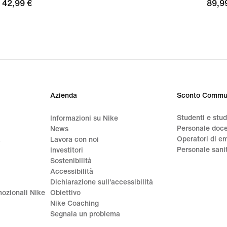
42,99
42,99 €
89,9
89,9
€
€
Azienda
Sconto Commu
Studenti e stu
Informazioni su Nike
Personale doc
News
Operatori di e
a
Lavora con noi
Personale sani
Investitori
Sostenibilità
Accessibilità
Dichiarazione sull'accessibilità
ozionali Nike
Obiettivo
Nike Coaching
Segnala un problema