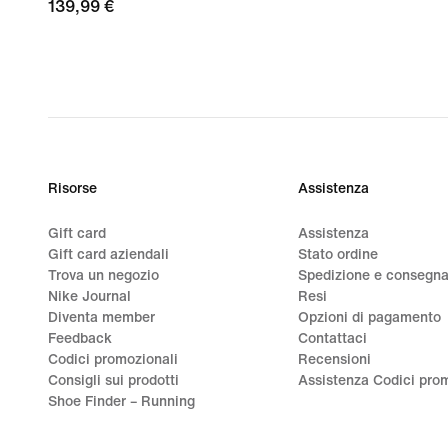
139,99
139,99 €
€
Risorse
Assistenza
Gift card
Assistenza
Gift card aziendali
Stato ordine
Trova un negozio
Spedizione e consegn
Nike Journal
Resi
Diventa member
Opzioni di pagamento
Feedback
Contattaci
Codici promozionali
Recensioni
Consigli sui prodotti
Assistenza Codici prom
Shoe Finder – Running