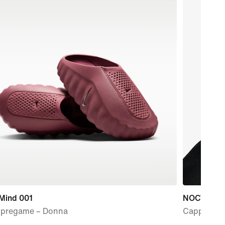
 Mind 001
NOCTA
 pregame – Donna
Cappello S