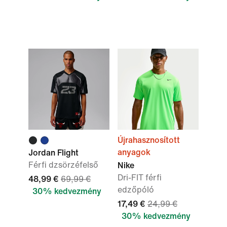
Újrahasznosított
anyagok
Jordan Flight
Férfi dzsörzéfelső
Nike
Dri-FIT férfi
48,99 €
69,99 €
edzőpóló
30% kedvezmény
17,49 €
24,99 €
30% kedvezmény