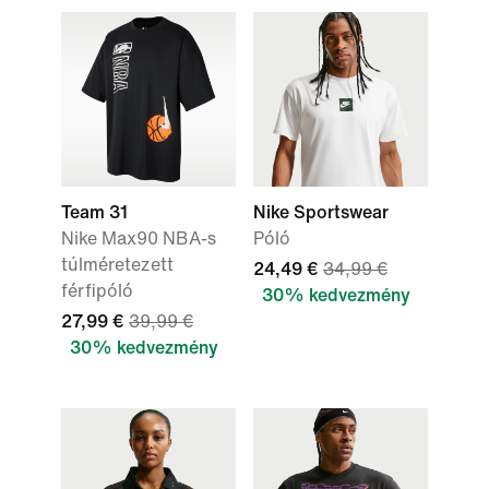
Team 31
Nike Sportswear
Nike Max90 NBA-s
Póló
túlméretezett
24,49 €
34,99 €
férfipóló
30% kedvezmény
27,99 €
39,99 €
30% kedvezmény