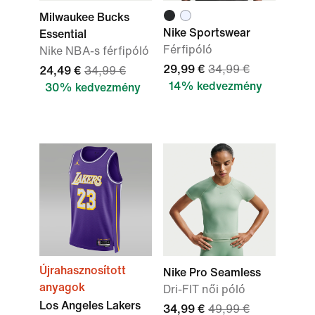
Milwaukee Bucks
Nike Sportswear
Essential
Férfipóló
Nike NBA-s férfipóló
29,99 €
34,99 €
24,49 €
34,99 €
14% kedvezmény
30% kedvezmény
Újrahasznosított
Nike Pro Seamless
anyagok
Dri-FIT női póló
Los Angeles Lakers
34,99 €
49,99 €