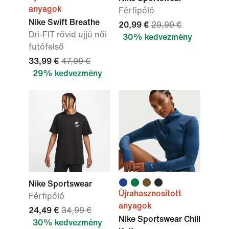
anyagok
Férfipóló
Nike Swift Breathe
20,99 €
29,99 €
Dri-FIT rövid ujjú női
30% kedvezmény
futófelső
33,99 €
47,99 €
29% kedvezmény
Nike Sportswear
Újrahasznosított
Férfipóló
anyagok
24,49 €
34,99 €
Nike Sportswear Chill
30% kedvezmény