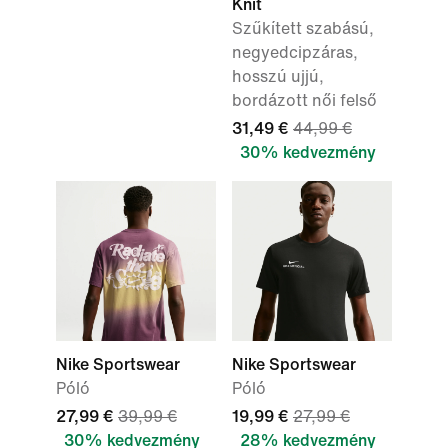
Knit
Szűkített szabású,
negyedcipzáras,
hosszú ujjú,
bordázott női felső
31,49 €
44,99 €
30% kedvezmény
Nike Sportswear
Nike Sportswear
Póló
Póló
27,99 €
39,99 €
19,99 €
27,99 €
30% kedvezmény
28% kedvezmény