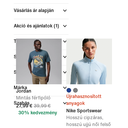
Vásárlás ár alapján
Akció és ajánlatok
(1)
Termékkedvezmények
Szín
Sportok
Márka
Jordan
Újrahasznosított
Mintás férfipóló
Szabás
anyagok
27,99 €
39,99 €
Nike Sportswear
30% kedvezmény
Hosszú cipzáras,
hosszú ujjú női felső