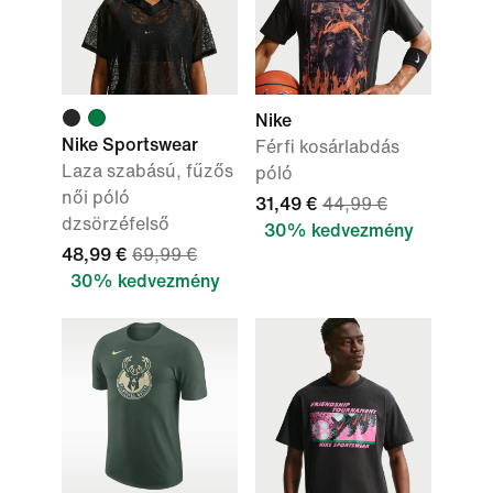
Nike
Nike Sportswear
Férfi kosárlabdás
Laza szabású, fűzős
póló
női póló
31,49 €
44,99 €
dzsörzéfelső
30% kedvezmény
48,99 €
69,99 €
30% kedvezmény