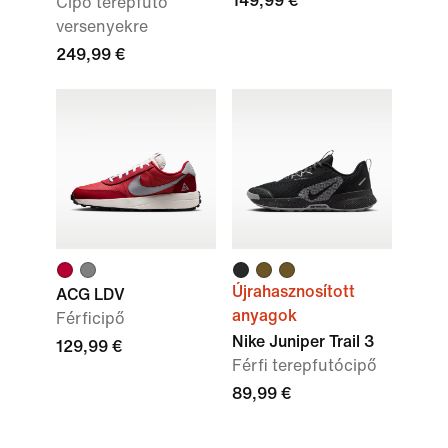
149,99 €
Cipő terepfutó
versenyekre
249,99 €
Újrahasznosított
ACG LDV
anyagok
Férficipő
Nike Juniper Trail 3
129,99 €
Férfi terepfutócipő
89,99 €