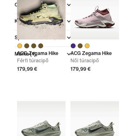
Cipőmagasság
Kollekciók
Sportok
ACG Zegama Hike
ACG Zegama Hike
Márka
(1)
Férfi túracipő
Női túracipő
179,99 €
179,99 €