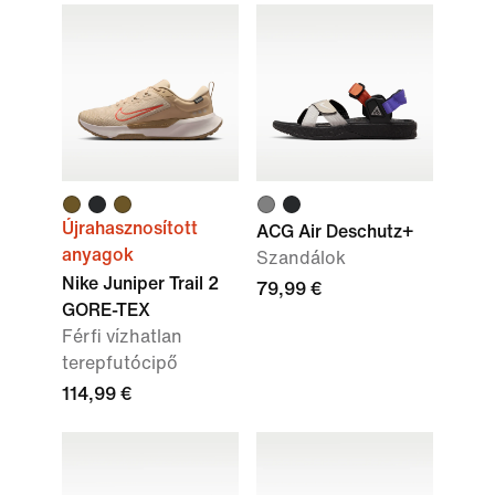
Újrahasznosított
ACG Air Deschutz+
anyagok
Szandálok
Nike Juniper Trail 2
79,99 €
GORE-TEX
Férfi vízhatlan
terepfutócipő
114,99 €