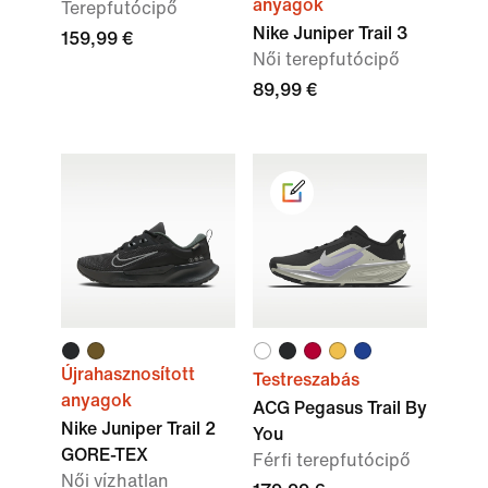
anyagok
Terepfutócipő
Nike Juniper Trail 3
159,99 €
Női terepfutócipő
89,99 €
Újrahasznosított
Testreszabás
anyagok
ACG Pegasus Trail By
Nike Juniper Trail 2
You
GORE-TEX
Férfi terepfutócipő
Női vízhatlan