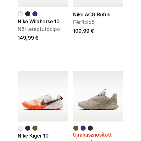
Nike ACG Rufus
Nike Wildhorse 10
Férficipő
Női terepfutócipő
109,99 €
149,99 €
Újrahasznosított
Nike Kiger 10