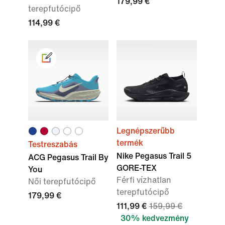
179,99 €
terepfutócipő
114,99 €
Legnépszerűbb
termék
Testreszabás
Nike Pegasus Trail 5
ACG Pegasus Trail By
GORE-TEX
You
Férfi vízhatlan
Női terepfutócipő
terepfutócipő
179,99 €
111,99 €
159,99 €
30% kedvezmény