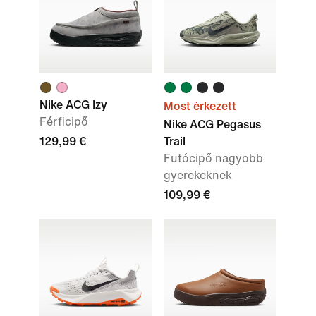
Nike ACG Izy
Most érkezett
Férficipő
Nike ACG Pegasus
129,99 €
Trail
Futócipő nagyobb
gyerekeknek
109,99 €