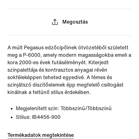
Megosztás
A múlt Pegasus edzőcipőinek ötvözetéből született
meg a P-6000, amely modern magasságokba emeli a
kora 2000-es évek futásélményét. Kiterjedt
színpalettája és kontrasztos anyagai révén
sokféleképpen teheted egyedivé. A fémes és
színjátszó díszítőelemek épp megfelelő csillogást
kínálnak a feltűnő stílus érdekében.
Megjelenített szín:
Többszínű/Többszínű
Stílus:
IB4456-900
Termékadatok megtekintése