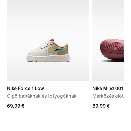
Nike Force 1 Low
Nike Mind 001
Cipő babáknak és totyogóknak
Mérkőzés előtti 
69,99
69,99 €
89,99
89,99 €
€
€