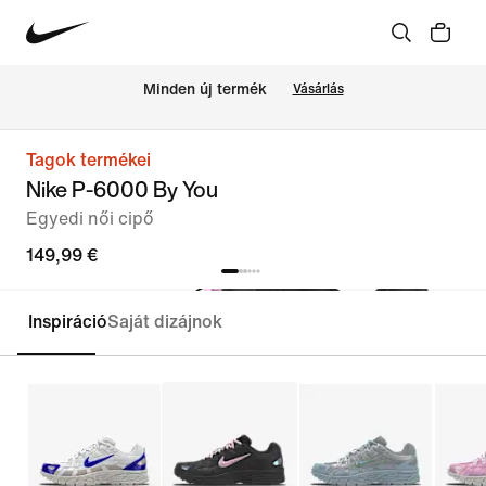
Minden új termék
Vásárlás
Tagok termékei
Nike P-6000 By You
Egyedi női cipő
149,99 €
Inspiráció
Saját dizájnok
Testreszabás