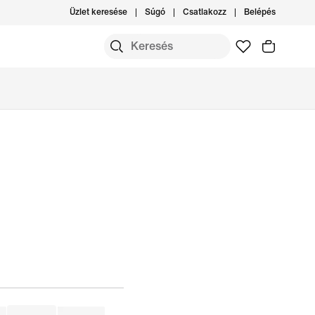
Üzlet keresése
Súgó
Csatlakozz
Belépés