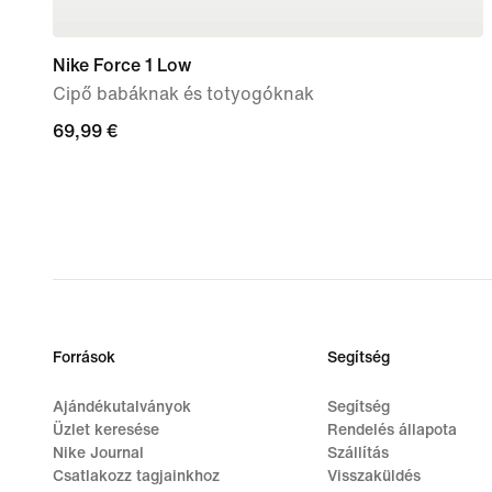
Nike Force 1 Low
Cipő babáknak és totyogóknak
69,99
69,99 €
€
Források
Segítség
Ajándékutalványok
Segítség
Üzlet keresése
Rendelés állapota
Nike Journal
Szállítás
Csatlakozz tagjainkhoz
Visszaküldés