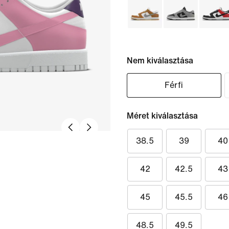
Nem kiválasztása
Férfi
Méret kiválasztása
38.5
39
40
42
42.5
43
45
45.5
46
48.5
49.5