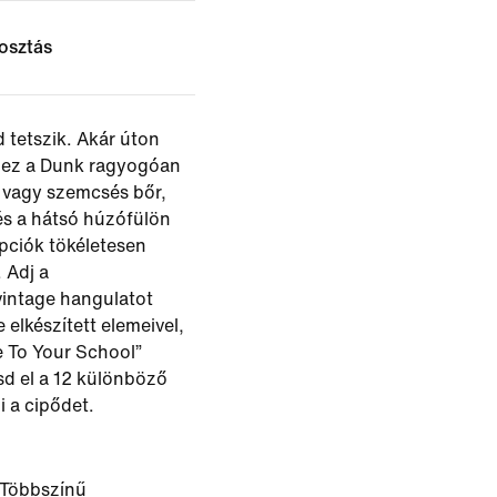
osztás
 tetszik. Akár úton
z, ez a Dunk ragyogóan
 vagy szemcsés bőr,
és a hátsó húzófülön
opciók tökéletesen
 Adj a
vintage hangulatot
e elkészített elemeivel,
e To Your School”
tsd el a 12 különböző
i a cipődet.
/Többszínű