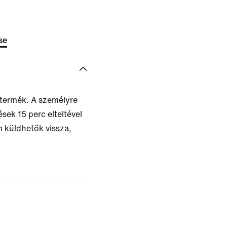
se
 termék. A személyre
ek 15 perc elteltével
 küldhetők vissza,