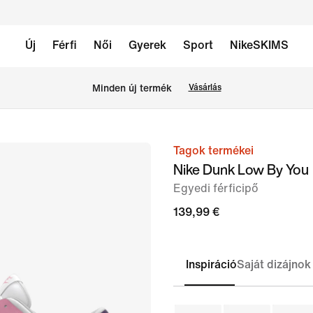
Új
Férfi
Női
Gyerek
Sport
NikeSKIMS
Minden új termék
Vásárlás
Tagok termékei
1
Nike Dunk Low By You
/
Egyedi férficipő
9.
kép
139,99 €
Inspiráció
Saját dizájnok