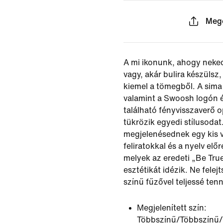
Meg
A mi ikonunk, ahogy neked
vagy, akár bulira készüls
kiemel a tömegből. A sima
valamint a Swoosh logón 
található fényvisszaverő 
tükrözik egyedi stílusodat.
megjelenésednek egy kis 
feliratokkal és a nyelv előr
melyek az eredeti „Be Tru
esztétikát idézik. Ne felej
színű fűzővel teljessé tenn
Megjelenített szín:
Többszínű/Többszínű