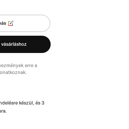
bás
 vásárláshoz
vezmények erre a
vonatkoznak.
delésre készül, és 3
sra.