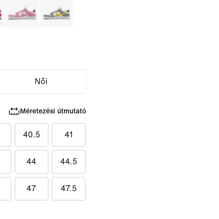
Női
Méretezési útmutató
40.5
41
44
44.5
47
47.5