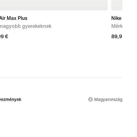
Air Max Plus
Nike Mind 
 nagyobb gyerekeknek
Mérkőzés e
99
99 €
89,99
89,99 €
€
dvezmények
Magyarország