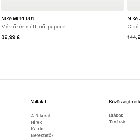
Nike Mind 001
Nike 
Mérkőzés előtti női papucs
Cipő
89,99
89,99 €
144,
144,
€
€
Vállalat
Közösségi ke
Diákok
A Nikeról
Tanárok
Hírek
Karrier
Befektetők