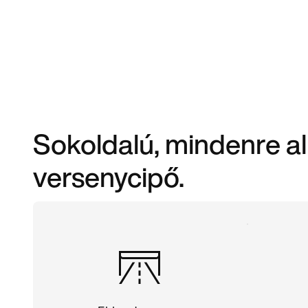
Sokoldalú, mindenre a
versenycipő.