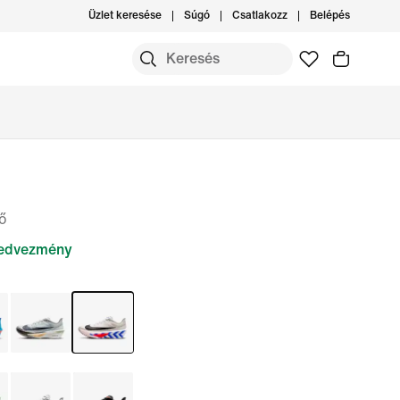
Üzlet keresése
Súgó
Csatlakozz
Belépés
pő
edvezmény