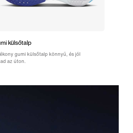
mi külsőtalp
ékony gumi külsőtalp könnyű, és jól
ad az úton.