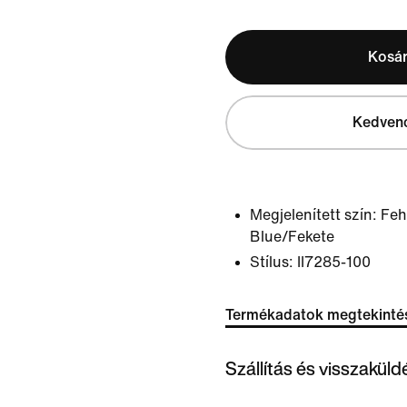
Kosá
Kedven
Megjelenített szín:
Feh
Blue/Fekete
Stílus:
II7285-100
Termékadatok megtekinté
Szállítás és visszakül