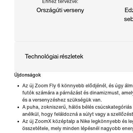
Ehhez tervezve:
Országúti verseny
Ed
seb
Technológiai részletek
Újdonságok
Az új Zoom Fly 6 könnyebb elődjénél, és úgy ál
futók számára a párnázást és dinamizmust, ame
és a versenyzéshez szükségük van.
A puha, zokniszerű, hálós bélés csúcskategóriás
anélkül, hogy feláldozná a súlyt vagy a szellőzés
Az új ZoomX középtalp a Nike legkönnyebb és l
összetétele, mely minden lépésnél nagyobb energ