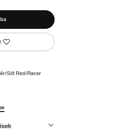
rba
c
ér/Silt Red/Racer
se
dések