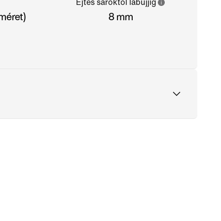
Ejtés saroktól lábujjig
iméret)
8 mm