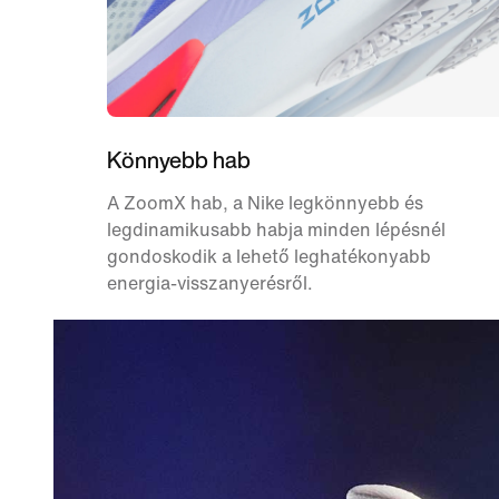
Könnyebb hab
A ZoomX hab, a Nike legkönnyebb és
legdinamikusabb habja minden lépésnél
gondoskodik a lehető leghatékonyabb
energia-visszanyerésről.