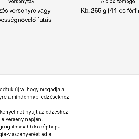
Versenytáv
A cipő tömege
zés versenyre vagy
Kb. 265 g (44-es férf
ességnövelő futás
modtuk újra, hogy megadja a
lyre a mindennapi edzésekhez
 kényelmet nyújt az edzéshez
t a verseny napján.
egrugalmasabb középtalp-
ia-visszanyerést ad a