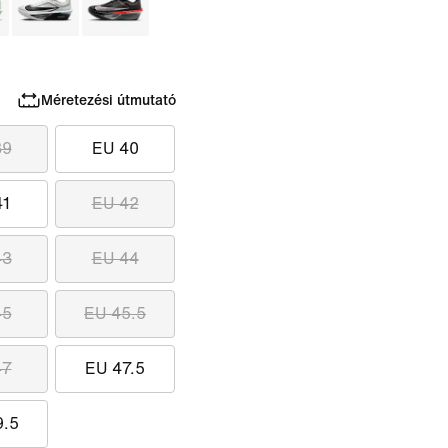
Méretezési útmutató
39
EU 40
41
EU 42
43
EU 44
45
EU 45.5
47
EU 47.5
9.5