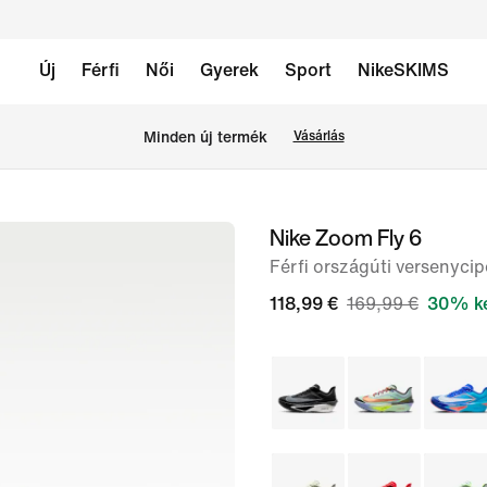
Új
Férfi
Női
Gyerek
Sport
NikeSKIMS
Minden új termék
Vásárlás
Nike Zoom Fly 6
1
/
Férfi országúti versenyci
8.
118,99 €
169,99 €
30% k
kép