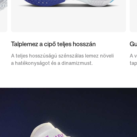
Talplemez a cipő teljes hosszán
Gu
A teljes hosszúságú szénszálas lemez növeli
A v
a hatékonyságot és a dinamizmust.
tap