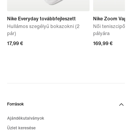
Nike Everyday továbbfejleszett
Nike Zoom Vapor
Hullámos szegélyű bokazokni (2
Női teniszcipő k
pár)
pályára
17,99
17,99 €
169,99
169,99 €
€
€
Források
Ajándékutalványok
Üzlet keresése