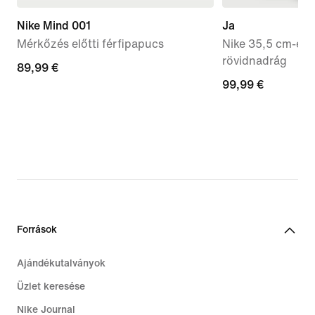
Nike Mind 001
Ja
Mérkőzés előtti férfipapucs
Nike 35,5 cm-es f
rövidnadrág
89,99
89,99 €
99,99
99,99 €
€
€
Források
Ajándékutalványok
Üzlet keresése
Nike Journal