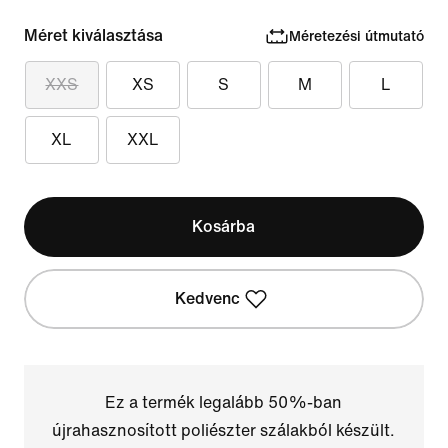
Méret kiválasztása
Méretezési útmutató
XXS
XS
S
M
L
XL
XXL
Kosárba
Kedvenc
Ez a termék legalább 50%-ban
újrahasznosított poliészter szálakból készült.