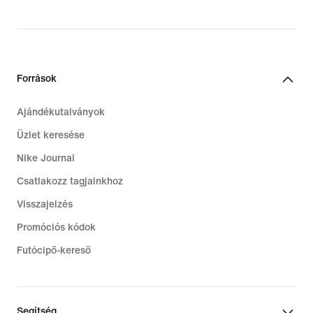
Források
Ajándékutalványok
Üzlet keresése
Nike Journal
Csatlakozz tagjainkhoz
Visszajelzés
Promóciós kódok
Futócipő-kereső
Segítség