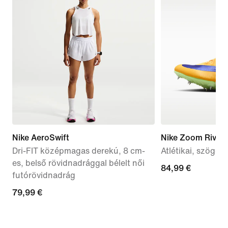
Nike AeroSwift
Nike Zoom Rival 
Dri-FIT középmagas derekú, 8 cm-
Atlétikai, szöges 
es, belső rövidnadrággal bélelt női
84,99
84,99 €
futórövidnadrág
€
79,99
79,99 €
€