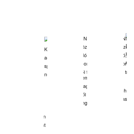
Termékek
megvásárlása