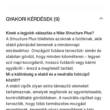
GYAKORI KÉRDÉSEK (9)
Kinek a legjobb választás a Nike Structure Plus?
A Structure Plus tökéletes azoknak a futóknak, akik
stabil párnázást keresnek a mindennapi
edzéseikhez. Országúti futásra terveztük: simán és
stabilan gördül, hogy minden kilométeren – legyen
szó napi kocogásról, hosszú futásról vagy bármi
egyébről – érezd a megfelelő tartást.
Mi a különbség a stabil és a neutrális futócipő
között?
A stabil cipők olyan extra támasztó elemeket
tartalmaznak, amelyek segítenek az egyenletesebb,
kontrolláltabb gördülésben. A neutrális cipőket úgy
tervezték, hogy több természetes mozgást
engedjenek, kevesebb plusz merevítéssel a talp