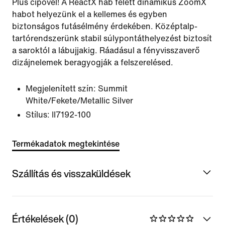
Plus cipővel! A ReactX hab felett dinamikus ZoomX
habot helyezünk el a kellemes és egyben
biztonságos futásélmény érdekében. Középtalp-
tartórendszerünk stabil súlypontáthelyezést biztosít
a saroktól a lábujjakig. Ráadásul a fényvisszaverő
dizájnelemek beragyogják a felszerelésed.
Megjelenített szín:
Summit
White/Fekete/Metallic Silver
Stílus:
II7192-100
Termékadatok megtekintése
Szállítás és visszaküldések
Értékelések (0)