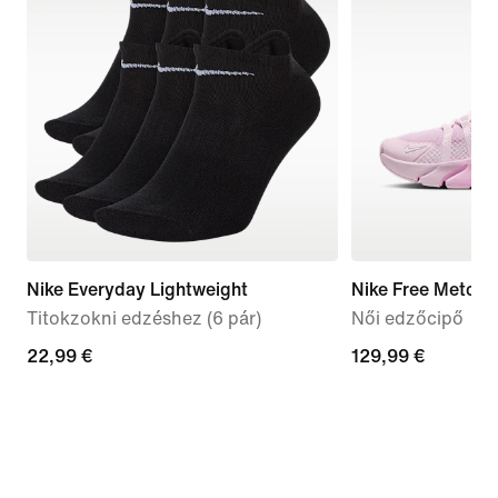
Nike Everyday Lightweight
Nike Free Metcon
Titokzokni edzéshez (6 pár)
Női edzőcipő
22,99
22,99 €
129,99
129,99 €
€
€