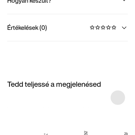
Hogyan készült?
Értékelések (0)
Tedd teljessé a megjelenésed
Item 3 of 42
Termékek
megvásárlása