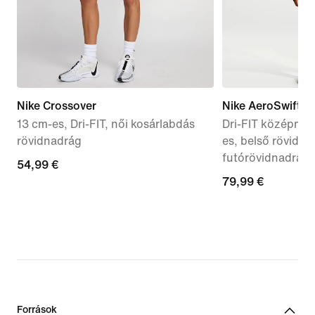
Nike Crossover
Nike AeroSwift
13 cm-es, Dri-FIT, női kosárlabdás
Dri-FIT középmag
rövidnadrág
es, belső rövidna
futórövidnadrág
54,99
54,99 €
79,99
79,99 €
€
€
Források