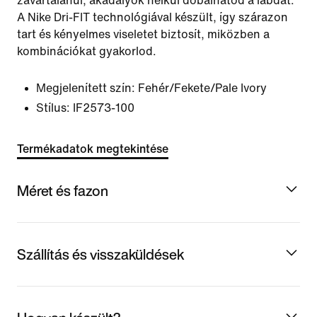
zavartalanul, akadályok nélkül dobálhatod a labdát.
A Nike Dri-FIT technológiával készült, így szárazon
tart és kényelmes viseletet biztosít, miközben a
kombinációkat gyakorlod.
Megjelenített szín:
Fehér/Fekete/Pale Ivory
Stílus:
IF2573-100
Termékadatok megtekintése
Méret és fazon
Szállítás és visszaküldések