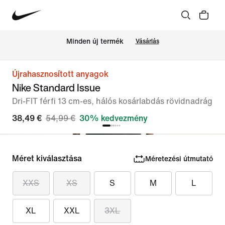
Minden új termék
Vásárlás
Újrahasznosított anyagok
Nike Standard Issue
Dri-FIT férfi 13 cm-es, hálós kosárlabdás rövidnadrág
38,49 €
54,99 €
30% kedvezmény
Méret kiválasztása
Méretezési útmutató
XXS
XS
S
M
L
XL
XXL
3XL