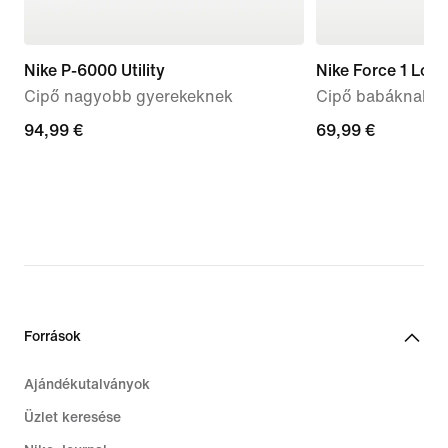
Nike P-6000 Utility
Nike Force 1 Low
Cipő nagyobb gyerekeknek
Cipő babáknak é
94,99
94,99 €
69,99
69,99 €
€
€
Források
Ajándékutalványok
Üzlet keresése