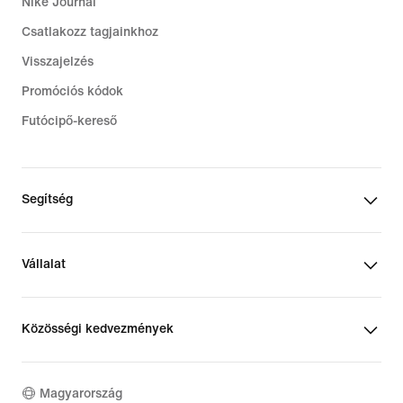
Nike Journal
Csatlakozz tagjainkhoz
Visszajelzés
Promóciós kódok
Futócipő-kereső
Segítség
Vállalat
Közösségi kedvezmények
Magyarország