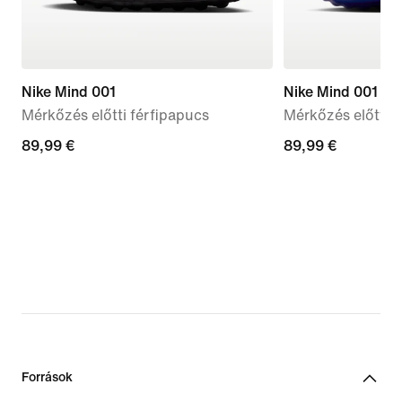
Nike Mind 001
Nike Mind 001
Mérkőzés előtti férfipapucs
Mérkőzés előtti 
89,99
89,99 €
89,99
89,99 €
€
€
Források