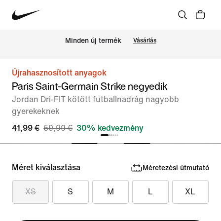
Minden új termék
Vásárlás
Újrahasznosított anyagok
Paris Saint-Germain Strike negyedik
Jordan Dri-FIT kötött futballnadrág nagyobb
gyerekeknek
41,99 €
59,99 €
30% kedvezmény
Méret kiválasztása
Méretezési útmutató
XS
S
M
L
XL