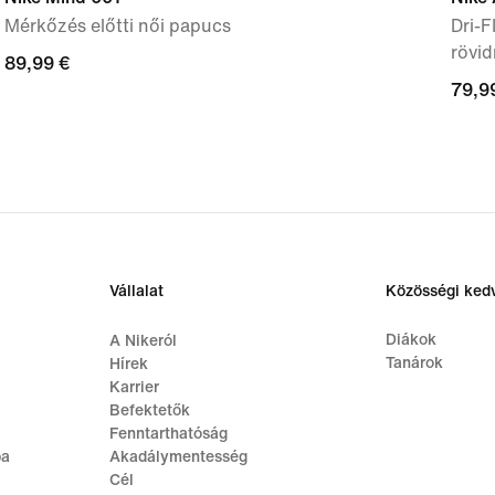
Mérkőzés előtti női papucs
Dri-F
rövid
89,99
89,99 €
79,9
79,9
€
€
Vállalat
Közösségi ke
Diákok
A Nikeról
Tanárok
Hírek
Karrier
Befektetők
Fenntarthatóság
ba
Akadálymentesség
Cél