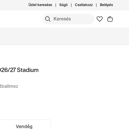
Üzlet keresése
Súgó
Csatlakozz
Belépés
2026/27 Stadium
utballmez
Vendég