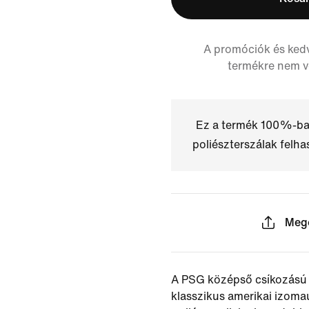
A promóciók és ked
termékre nem 
Ez a termék 100%-ba
poliészterszálak felha
Meg
A PSG középső csíkozású 
klasszikus amerikai izomau