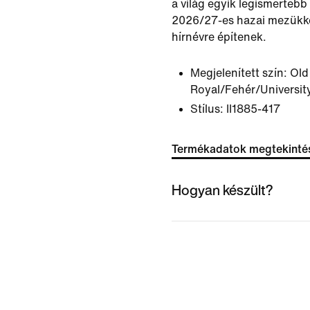
a világ egyik legismertebb
2026/27-es hazai mezükkel
hírnévre építenek.
Megjelenített szín:
Old
Royal/Fehér/Universit
Stílus:
II1885-417
Termékadatok megtekinté
Hogyan készült?