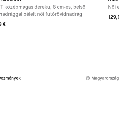
IT középmagas derekú, 8 cm-es, belső
Női edzőc
nadrággal bélelt női futórövidnadrág
129,99
129,99 €
9
9 €
€
dvezmények
Magyarország