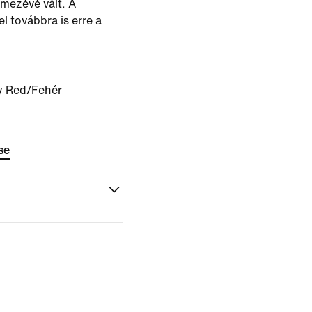
 mezévé vált. A
 továbbra is erre a
y Red/Fehér
se