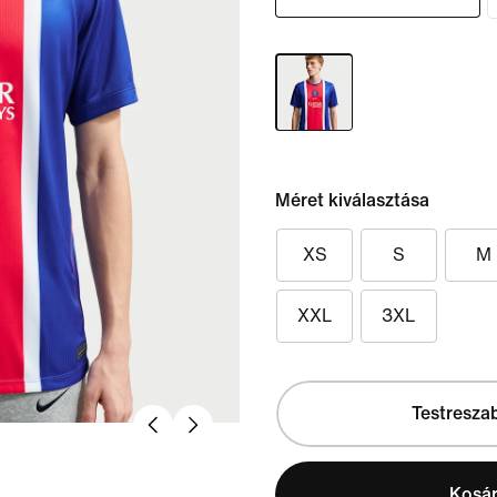
Méret kiválasztása
XS
S
M
XXL
3XL
Testresza
Kosá