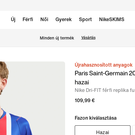
Új
Férfi
Női
Gyerek
Sport
NikeSKIMS
Minden új termék
Vásárlás
Újrahasznosított anyagok
1
Paris Saint-Germain 
/
hazai
6.
Nike Dri-FIT férfi replika f
kép
109,99 €
Fazon kiválasztása
Hazai