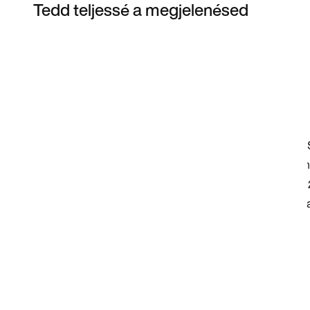
Tedd teljessé a megjelenésed
Item 3 of 3