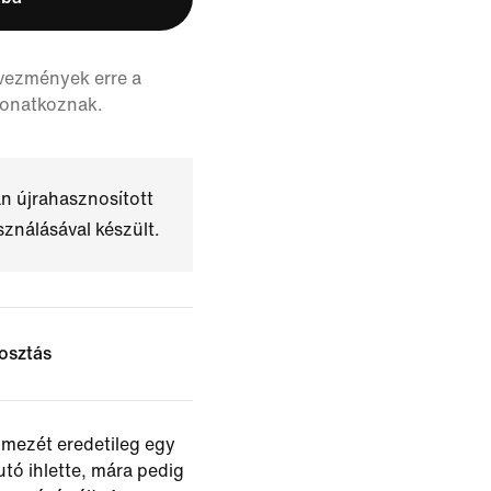
vezmények erre a
vonatkoznak.
n újrahasznosított
sználásával készült.
osztás
mezét eredetileg egy
tó ihlette, mára pedig