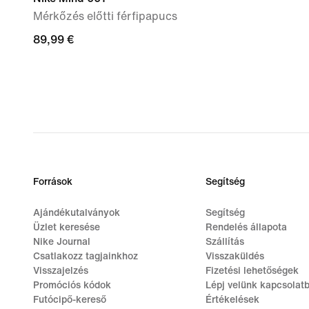
Mérkőzés előtti férfipapucs
89,99
89,99 €
€
Források
Segítség
Ajándékutalványok
Segítség
Üzlet keresése
Rendelés állapota
Nike Journal
Szállítás
Csatlakozz tagjainkhoz
Visszaküldés
Visszajelzés
Fizetési lehetőségek
Promóciós kódok
Lépj velünk kapcsolat
Futócipő-kereső
Értékelések