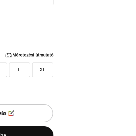
Méretezési útmutató
L
XL
bás
rba