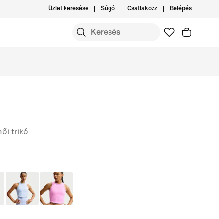
Üzlet keresése
Súgó
Csatlakozz
Belépés
női trikó