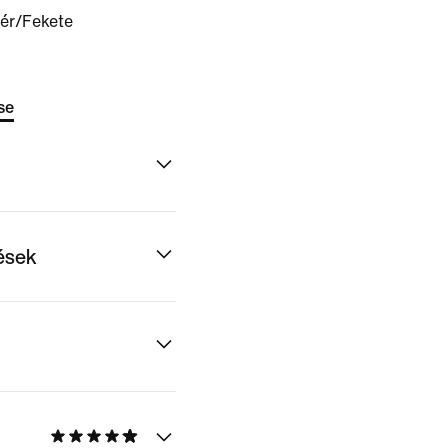
ér/Fekete
se
dések