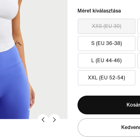
Méret kiválasztása
XXS (EU 30)
S (EU 36-38)
L (EU 44-46)
XXL (EU 52-54)
Kosá
Kedven