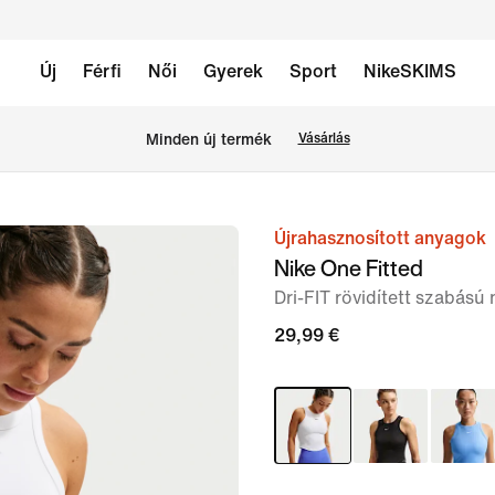
Új
Férfi
Női
Gyerek
Sport
NikeSKIMS
Minden új termék
Vásárlás
Újrahasznosított anyagok
1
Nike One Fitted
/
Dri-FIT rövidített szabású 
6.
kép
29,99 €