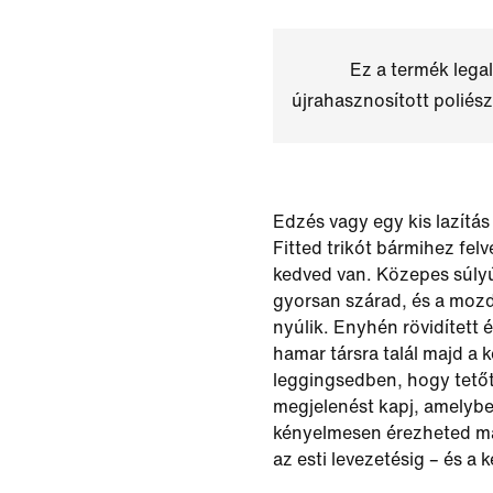
Ez a termék leg
újrahasznosított poliész
Edzés vagy egy kis lazítás
Fitted trikót bármihez fel
kedved van. Közepes súly
gyorsan szárad, és a mozd
nyúlik. Enyhén rövidített 
hamar társra talál majd a
leggingsedben, hogy tetőt
megjelenést kapj, amelyb
kényelmesen érezheted ma
az esti levezetésig – és a 