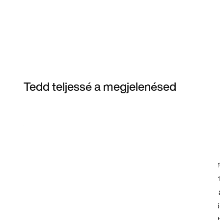
Tedd teljessé a megjelenésed
Item 3 of 20
Termékek megvásárlása