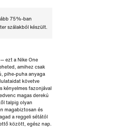
alább 75%-ban
ter szálakból készült.
 — ezt a Nike One
veheted, amihez csak
ú, pihe-puha anyaga
ulataidat követve
és kényelmes fazonjával
 kedvenc magas derekú
ől talpig olyan
en magabiztosan és
gad a reggeli sétától
kettő között, egész nap.