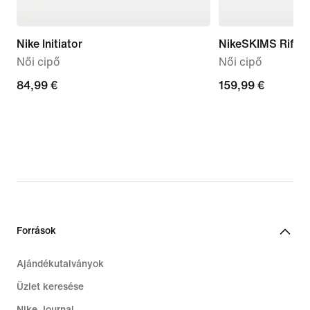
Nike Initiator
NikeSKIMS Rift 
Női cipő
Női cipő
84,99
84,99 €
159,99
159,99 €
€
€
Források
Ajándékutalványok
Üzlet keresése
Nike Journal