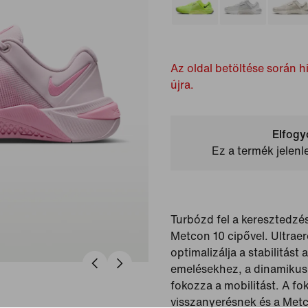
Az oldal betöltése során hi
újra.
Elfogy
Ez a termék jelen
Turbózd fel a keresztedzé
Metcon 10 cipővel. Ultraer
optimalizálja a stabilitást
emelésekhez, a dinamikus
fokozza a mobilitást. A fo
visszanyerésnek és a Met