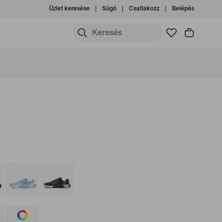
Üzlet keresése
Súgó
Csatlakozz
Belépés