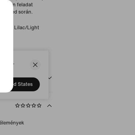
milyen feladat
edzésed során.
ached Lilac/Light
se
States.
United States
vélemények