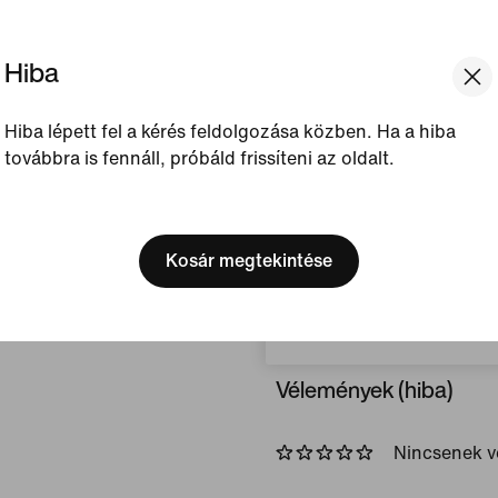
súlynak köszönhetően bár
végrehajtásában segít az 
Hiba
Megjelenített szín:
Ble
Magenta/Pink Rise
Hiba lépett fel a kérés feldolgozása közben. Ha a hiba
továbbra is fennáll, próbáld frissíteni az oldalt.
Stílus:
HQ2620-502
[ Code: D1B61E47 ]
Termékadatok megtekinté
We think you are in United 
Update your location?
Kosár megtekintése
Méret és fazon
Magyarország
Vélemények (hiba)
Nincsenek 