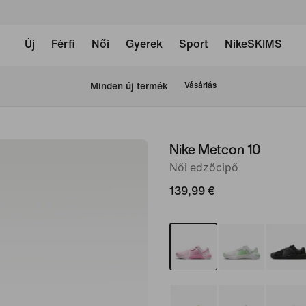
Új
Férfi
Női
Gyerek
Sport
NikeSKIMS
Minden új termék
Vásárlás
Nike Metcon 10
1
/
Női edzőcipő
9.
139,99 €
kép