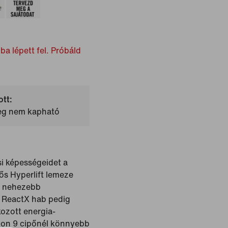
ba lépett fel. Próbáld
ott:
leg nem kapható
si képességeidet a
ős Hyperlift lemeze
 a nehezebb
 ReactX hab pedig
kozott energia-
con 9 cipőnél könnyebb