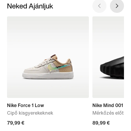
Neked Ajánljuk
Nike Force 1 Low
Nike Mind 001
Cipő kisgyerekeknek
Mérkőzés előtti f
79,99
79,99 €
89,99
89,99 €