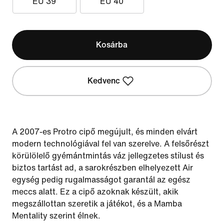
EU 39
EU 40
Kosárba
Kedvenc
A 2007-es Protro cipő megújult, és minden elvárt
modern technológiával fel van szerelve. A felsőrészt
körülölelő gyémántmintás váz jellegzetes stílust és
biztos tartást ad, a sarokrészben elhelyezett Air
egység pedig rugalmasságot garantál az egész
meccs alatt. Ez a cipő azoknak készült, akik
megszállottan szeretik a játékot, és a Mamba
Mentality szerint élnek.