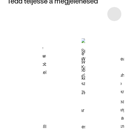
Tedd teljessé a megjelenésed
Item 3 of 6