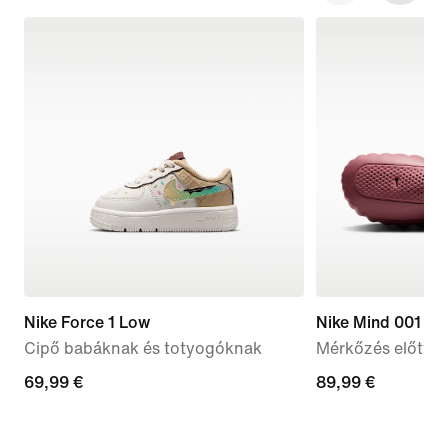
Nike Force 1 Low
Nike Mind 001
Cipő babáknak és totyogóknak
Mérkőzés előtti 
69,99
69,99 €
89,99
89,99 €
€
€