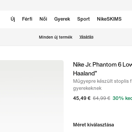
Új
Férfi
Női
Gyerek
Sport
NikeSKIMS
Minden új termék
Vásárlás
Nike Jr. Phantom 6 Lo
1
Haaland”
/
9.
Műgyepre készült stoplis 
gyerekeknek
kép
45,49 €
64,99 €
30% ke
Méret kiválasztása