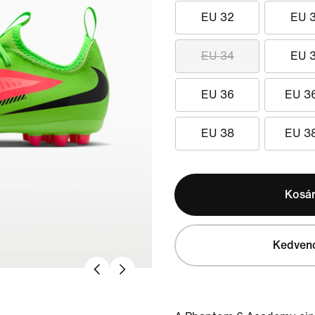
EU 32
EU 
EU 34
EU 
EU 36
EU 3
EU 38
EU 3
Kosá
Kedven