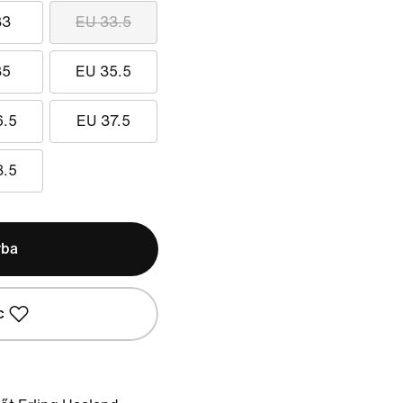
33
EU 33.5
35
EU 35.5
6.5
EU 37.5
8.5
rba
c