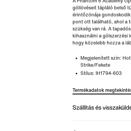
A Phantom 6 Academy cipő
góllövéseit tápláló belső t
érintőzónája gondoskodik 
pont ott található, ahol a
szükség van rá. A tapadós 
kihasználni a gólszerzési 
hogy közelebb hozza a lá
Megjelenített szín:
Hot
Strike/Fekete
Stílus:
IH1794-603
Termékadatok megtekinté
Szállítás és visszakül