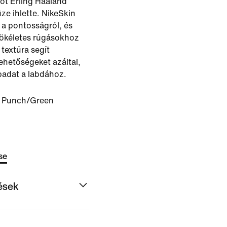
t Erling Haaland
üze ihlette. NikeSkin
a pontosságról, és
 tökéletes rúgásokhoz
textúra segít
lehetőségeket azáltal,
badat a labdához.
 Punch/Green
se
dések