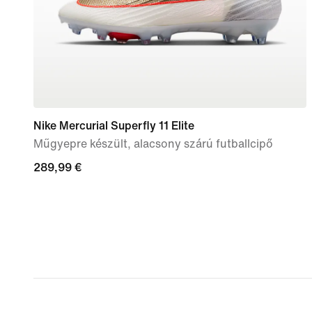
Nike Mercurial Superfly 11 Elite
Műgyepre készült, alacsony szárú futballcipő
289,99
289,99 €
€