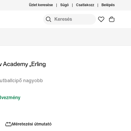
Üzlet keresése
Súgó
Csatlakozz
Belépés
w Academy „Erling
futballcipő nagyobb
dvezmény
Méretezési útmutató