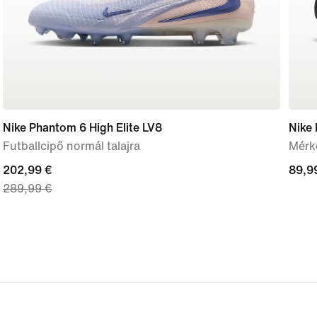
Nike Phantom 6 High Elite LV8
Nike
Futballcipő normál talajra
Mérkő
current
202,99 €
89,9
89,9
289,99 €
price
€
202,99
€,
original
price
289,99
€