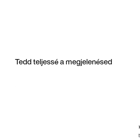
Tedd teljessé a megjelenésed
Item 3 of 6