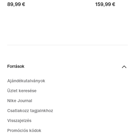
89,99
89,99 €
159,99
159,99 €
€
€
Források
Ajándékutalványok
Üzlet keresése
Nike Journal
Csatlakozz tagjainkhoz
Visszajelzés
Promóciós kódok