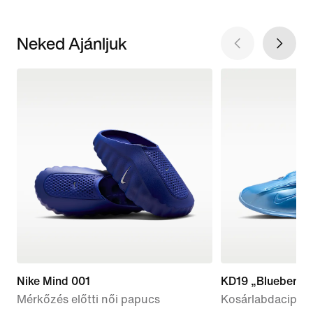
Neked Ajánljuk
Nike Mind 001
KD19 „Blueberry 
Mérkőzés előtti női papucs
Kosárlabdacipő