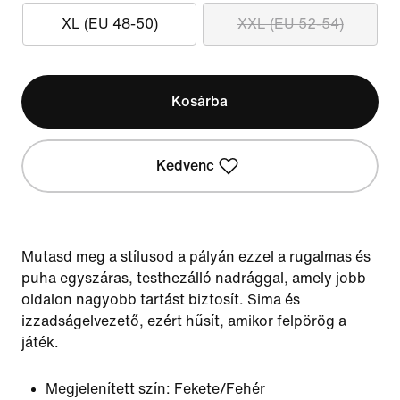
XL (EU 48-50)
XXL (EU 52-54)
Kosárba
Kedvenc
Mutasd meg a stílusod a pályán ezzel a rugalmas és
puha egyszáras, testhezálló nadrággal, amely jobb
oldalon nagyobb tartást biztosít. Sima és
izzadságelvezető, ezért hűsít, amikor felpörög a
játék.
Megjelenített szín:
Fekete/Fehér