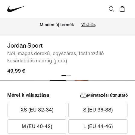
Minden új termék
Vásárlás
Jordan Sport
Női, magas derekú, egyszáras, testhezálló
kosárlabdás nadrág (jobb)
49,99 €
Méret kiválasztása
Méretezési útmutató
XS (EU 32-34)
S (EU 36-38)
M (EU 40-42)
L (EU 44-46)