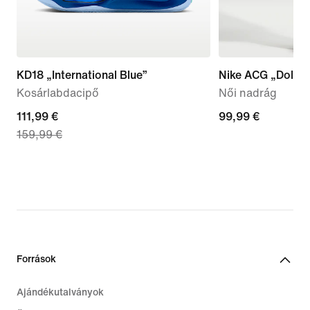
KD18 „International Blue”
Nike ACG „Dolomi
Kosárlabdacipő
Női nadrág
current
111,99 €
99,99
99,99 €
159,99 €
price
€
111,99
€,
original
price
159,99
€
Források
Ajándékutalványok